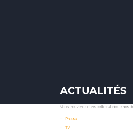
ACCUEIL
PRÉSENTATION
06 33 74 71 53
ACTUALITÉS
Vous trouverez dans cette rubrique nos de
Presse
TV