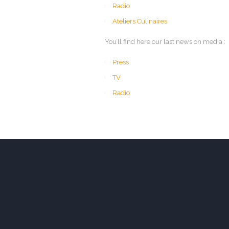
Radio
Ateliers Culinaires
You’ll find here our last news on media :
Press
TV
Radio