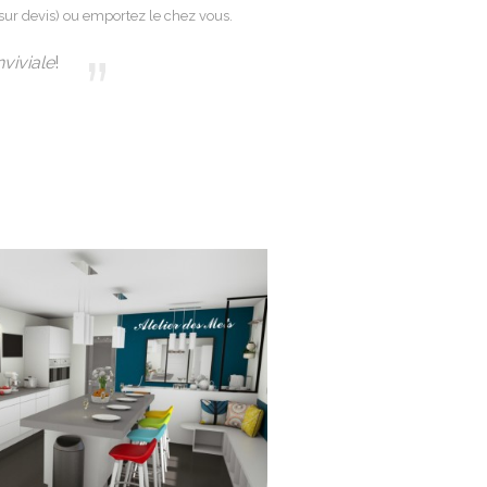
sur devis) ou emportez le chez vous.
viviale
!