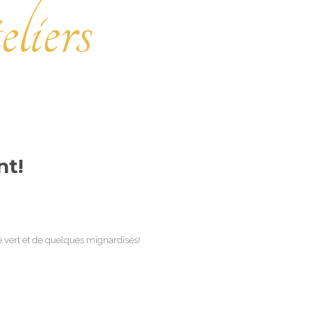
liers
nt!
é vert et de quelques mignardises!