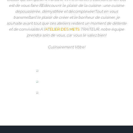
est de vous faire REdécouvrir le plaisir de la cuisine : une cuisine
dépoussiérée, démystifiée et décomplexée!
Tout en vous
transmettant le plaisir de créer et le bonheur de cuisiner, je
souhaite avant tout que ces ateliers restent un moment de détente
et de convivialité.
A l’
ATELIER DES METS
TRAITEUR, notre équipe
prendra soin de vous…car vous le valez bien!
Culinairement Vôtre!