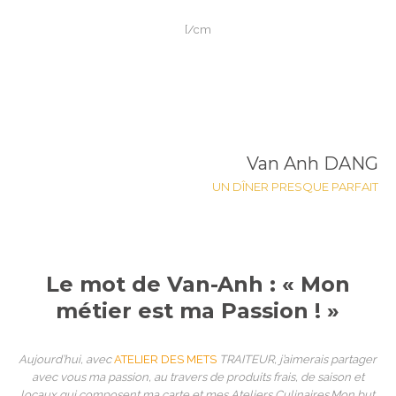
[/cm
Van Anh DANG
UN DÎNER PRESQUE PARFAIT
Le mot de Van-Anh : « Mon
métier est ma Passion ! »
Aujourd’hui, avec
ATELIER DES METS
TRAITEUR, j’aimerais partager
avec vous ma passion, au travers de produits frais, de saison et
locaux qui composent ma carte et mes Ateliers Culinaires.
Mon but