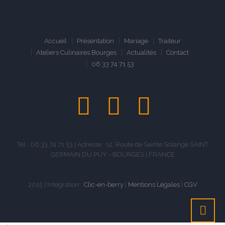
Accueil
Présentation
Mariage
Traiteur
Ateliers Culinaires Bourges
Actualités
Contact
06 33 74 71 53
Tél : 06 33 74 71 53 | Adresse : 12, Route de Sainte Solange SAINT
GERMAIN DU PUY - BOURGES | FRANCE
2015 | Intégration :
Clic-en-berry
|
Mentions Légales
|
CGV