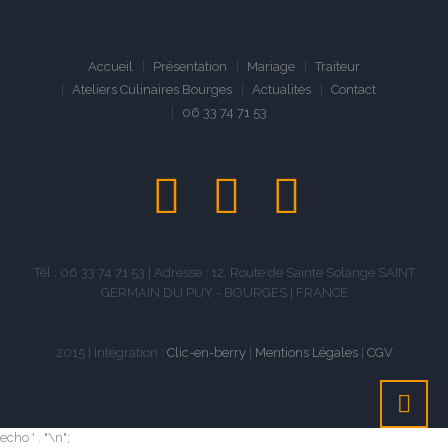
Accueil
Présentation
Mariage
Traiteur
Ateliers Culinaires Bourges
Actualités
Contact
06 33 74 71 53
Tél : 06 33 74 71 53 | Adresse : 12, Route de Sainte Solange SAINT
GERMAIN DU PUY - BOURGES | FRANCE
2015 | Intégration :
Clic-en-berry
|
Mentions Légales
|
CGV
echo ' . "\n";