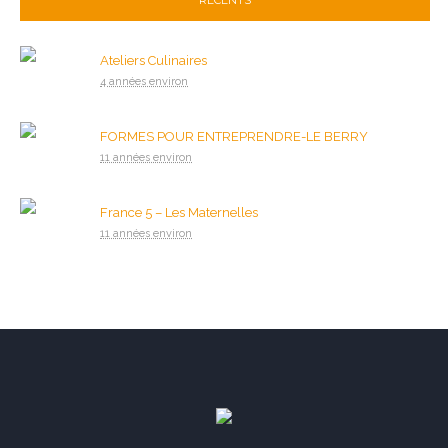
Ateliers Culinaires
4 années environ
FORMES POUR ENTREPRENDRE-LE BERRY
11 années environ
France 5 – Les Maternelles
11 années environ