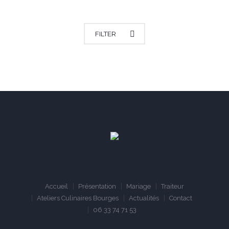
ALL CATEGORIES
MARIAGE
FILTER
Accueil
Présentation
Mariage
Traiteur
Ateliers Culinaires Bourges
Actualités
Contact
06 33 74 71 53