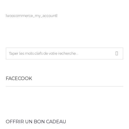
[woocommerce_my_account]
FACECOOK
WordPress
booking
OFFRIR UN BON CADEAU