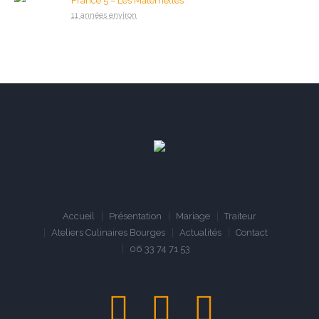
France 5 – Les Maternelles
11 années environ
Accueil
Présentation
Mariage
Traiteur
Ateliers Culinaires Bourges
Actualités
Contact
06 33 74 71 53