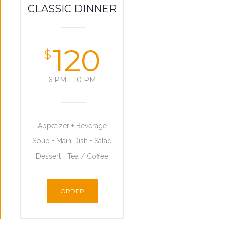
CLASSIC DINNER
120
$
6 PM - 10 PM
Appetizer + Beverage
Soup + Main Dish + Salad
Dessert + Tea / Coffee
ORDER