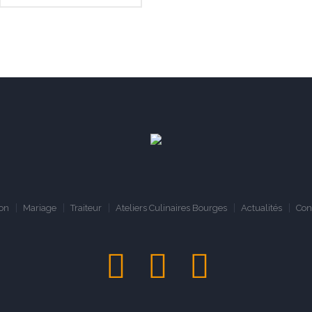
ion
Mariage
Traiteur
Ateliers Culinaires Bourges
Actualités
Con