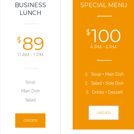
BUSINESS
SPECIAL MENU
LUNCH
100
$
89
$
4 PM - 6 PM
11 AM - 1 PM
Soup + Main Dish
Soup
Salad + Side Dish
Main Dish
Drinks + Dessert
Salad
ORDER
ORDER