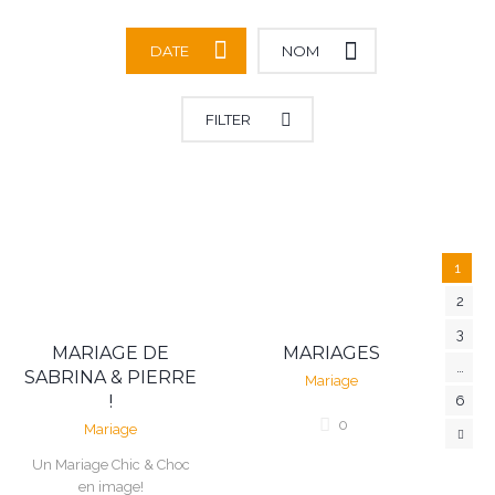
DATE
NOM
ALL CATEGORIES
MARIAGE
FILTER
1
2
3
MARIAGE DE
MARIAGES
…
SABRINA & PIERRE
Mariage
!
6
0
Mariage
Un Mariage Chic & Choc
en image!