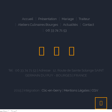
Accueil
Présentation
Mariage
Traiteur
Ateliers Culinaires Bourges
Actualités
Contact
06 33 74 71 53
Tél : 06 33 74 71 53 | Adresse : 12, Route de Sainte Solange SAINT
GERMAIN DU PUY - BOURGES | FRANCE
2015 | Intégration :
Clic-en-berry
|
Mentions Légales
|
CGV
echo ' . "\n";