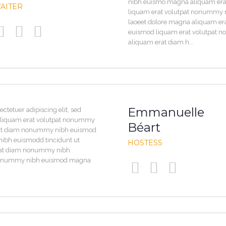
nibh euismo magna aliquam er
AITER
liquam erat volutpat nonummy n
laoeet dolore magna aliquam e
euismod liquam erat volutpat
aliquam erat diam h...
Emmanuelle
ctetuer adipiscing elit, sed
liquam erat volutpat nonummy
Béart
at diam nonummy nibh euismod
ibh euismodd tincidunt ut
HOSTESS
rat diam nonummy nibh
 nonummy nibh euismod magna