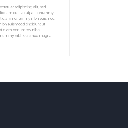
ctetuer adipiscing elit, sed
liquam erat volutpat nonummy
at diam nonummy nibh euismod
ibh euismodd tincidunt ut
rat diam nonummy nibh
 nonummy nibh euismod magna