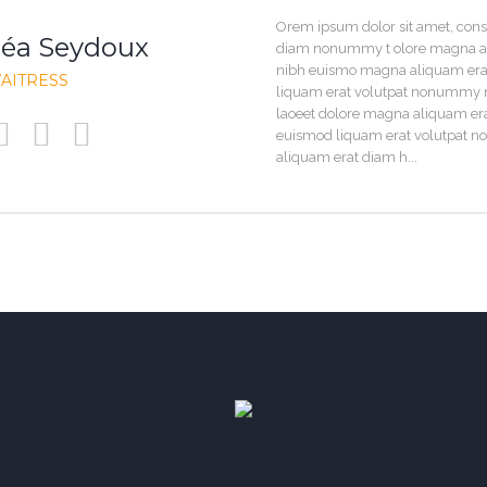
Orem ipsum dolor sit amet, conse
éa Seydoux
diam nonummy t olore magna a
nibh euismo magna aliquam er
AITRESS
liquam erat volutpat nonummy n
laoeet dolore magna aliquam e
euismod liquam erat volutpat
aliquam erat diam h...