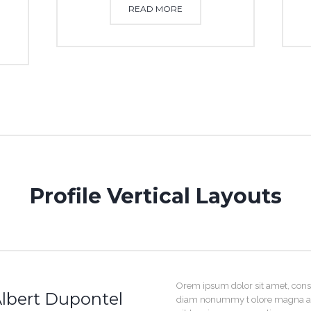
READ MORE
Profile Vertical Layouts
Orem ipsum dolor sit amet, conse
lbert Dupontel
diam nonummy t olore magna a