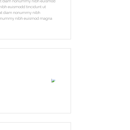
at diam nonummy nibh euismod
ibh euismodd tincidunt ut
rat diam nonummy nibh
 nonummy nibh euismod magna