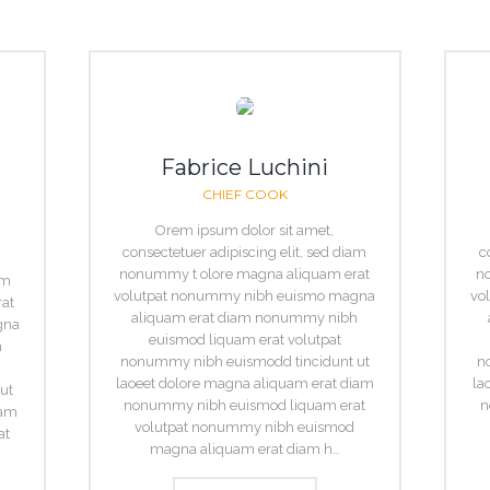
Fabrice Luchini
CHIEF COOK
Orem ipsum dolor sit amet,
consectetuer adipiscing elit, sed diam
c
nonummy t olore magna aliquam erat
n
am
volutpat nonummy nibh euismo magna
vo
at
aliquam erat diam nonummy nibh
gna
euismod liquam erat volutpat
h
nonummy nibh euismodd tincidunt ut
n
laoeet dolore magna aliquam erat diam
la
ut
nonummy nibh euismod liquam erat
n
iam
volutpat nonummy nibh euismod
at
magna aliquam erat diam h…