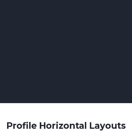
MARIAGE
TRAITEUR
ATELIERS CULINAIRES BOURGES
Profile Horizontal Layouts