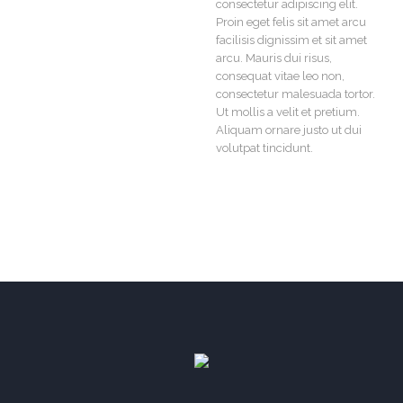
consectetur adipiscing elit.
Proin eget felis sit amet arcu
facilisis dignissim et sit amet
arcu. Mauris dui risus,
consequat vitae leo non,
consectetur malesuada tortor.
Ut mollis a velit et pretium.
Aliquam ornare justo ut dui
volutpat tincidunt.