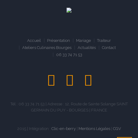
Accueil
Présentation
Mariage
Traiteur
Ateliers Culinaires Bourges
Actualités
Contact
06 33 74 71 53
Tél : 06 33 74 71 53 | Adresse : 12, Route de Sainte Solange SAINT
GERMAIN DU PUY - BOURGES | FRANCE
2015 | Intégration :
Clic-en-berry
|
Mentions Légales
|
CGV