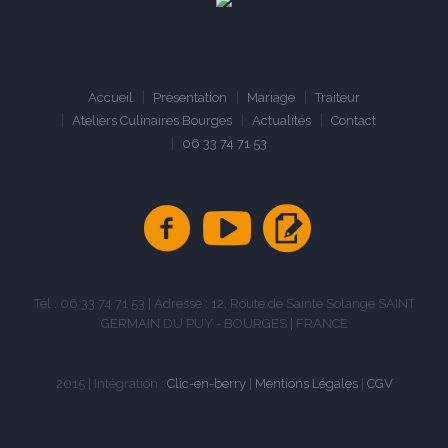
Accueil
Présentation
Mariage
Traiteur
Ateliers Culinaires Bourges
Actualités
Contact
06 33 74 71 53
Tél : 06 33 74 71 53 | Adresse : 12, Route de Sainte Solange SAINT
GERMAIN DU PUY - BOURGES | FRANCE
2015 | Intégration :
Clic-en-berry
|
Mentions Légales
|
CGV