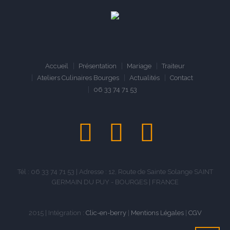
Accueil
Présentation
Mariage
Traiteur
Ateliers Culinaires Bourges
Actualités
Contact
06 33 74 71 53
Tél : 06 33 74 71 53 | Adresse : 12, Route de Sainte Solange SAINT
GERMAIN DU PUY - BOURGES | FRANCE
2015 | Intégration :
Clic-en-berry
|
Mentions Légales
|
CGV